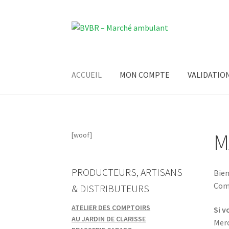
Aller
Aller
à
au
la
contenu
navigation
ACCUEIL
MON COMPTE
VALIDATIO
M
[woof]
PRODUCTEURS, ARTISANS
Bien
Com
& DISTRIBUTEURS
ATELIER DES COMPTOIRS
Si v
AU JARDIN DE CLARISSE
Merc