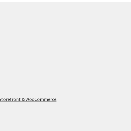
c Storefront & WooCommerce
.