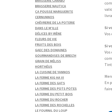
BRASSERIE CARABO
comp
BRASSERIE NAUTICA
vali
ÇA POUSSE MARGUERITE
livr
CERNUNNOS
CHÈVRERIE DE LA POTERIE
Si v
DANS LE M’ILLE
Vos
DÉLICES BY IRÈNE
FLEURS DE VIE
FRUITS DES BOIS
Si v
GAEC DES DOMAINES
Vos
GOURMANDISES DE BREIZH
comm
GRAIN DE MÉLISS
Tint
HORTHÉUS
LA CUISINE DE YANNOS
Merc
LA FERME KIG HA VI
En p
LA FERME DES GATS
LA FERME DES POTS POTES
fair
LA FERME DU PETIT BOIS
LA FERME DU ROCHER
LA FERME DES ROCHELLES
LE FOURNIL DU LOUP