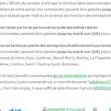
te / Détails du compte ») afin que la livraison dans votre entrepri
dation de votre panier. Vos commandes peuvent être passées
jusqu
aison le jeudi après-midi ou le vendredi (en fonction des entreprises
ous faites partie du personnel du lycée des métiers Bel Air
 commandes peuvent être passées
jusqu’au mardi soir (23h)
pour u
ous ne faites pas partie des entreprises/établissements partenai
 commandes peuvent être passées
jusqu’au mardi soir (23h)
pour u
une de votre choix : Québriac, Mesnil Roc’h, Meillac, La Chapell
éniac, Cardroc, Saint-Thual ou Saint-Domineuc.
i de bien prendre connaissance
de ces informations
qui expliquen
articulier, toute commande sur ce marché demande l’
adhésion à l
e, c’est très simple, il vous suffit de sélectionner l’article
ADHESIO